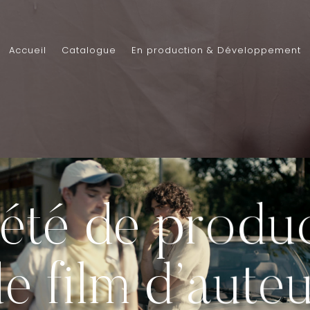
Accueil
Catalogue
En production & Développement
été de produ
e film d’aute