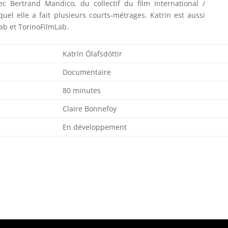
ec Bertrand Mandico, du collectif du film International /
el elle a fait plusieurs courts-métrages. Katrin est aussi
ab et TorinoFilmLab.
Katrín Ólafsdóttir
Documentaire
80 minutes
Claire Bonnefoy
En développement