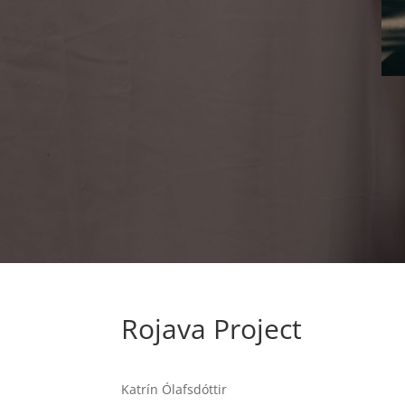
Rojava Project
Katrín Ólafsdóttir