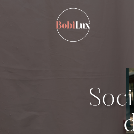
Soci
d