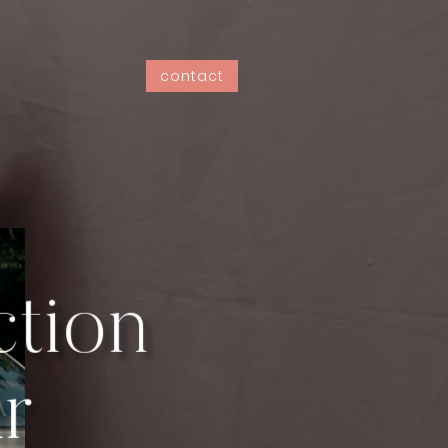
contact
ction
ur