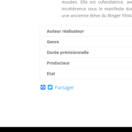
musées. Elle est cofondatrice, av
Incohérence sous le manifeste duqu
une ancienne élève du Binger Filml
Auteur réalisateur
Genre
Durée prévisionnelle
Producteur
Etat
F
T
Partager
a
w
c
i
e
t
b
t
o
e
o
r
k