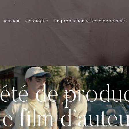
Accueil
Catalogue
En production & Développement
été de produ
e film d’aute