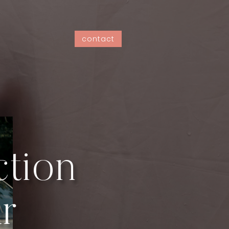
contact
ction
ur