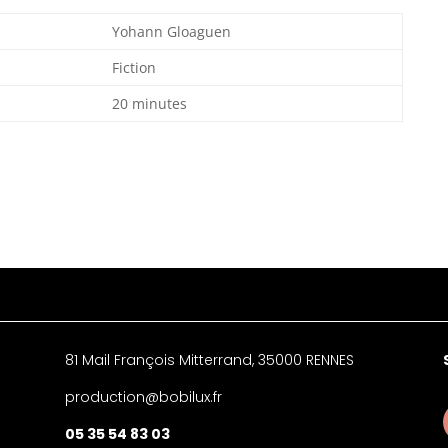
Yohann Gloaguen
Fiction
20 minutes
81 Mail François Mitterrand, 35000 RENNES
production@bobilux.fr
05 35 54 83 03