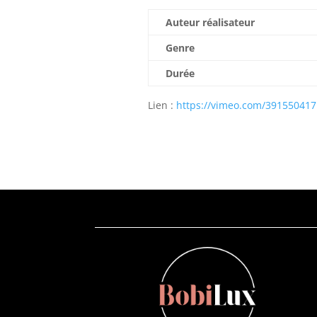
Auteur réalisateur
Genre
Durée
Lien :
https://vimeo.com/391550417