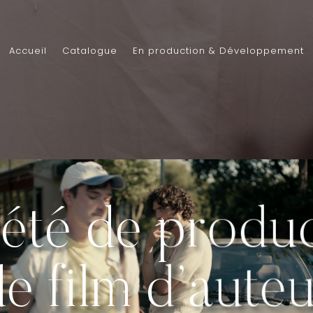
Accueil
Catalogue
En production & Développement
été de produ
e film d’aute