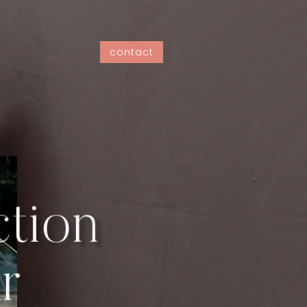
contact
ction
ur