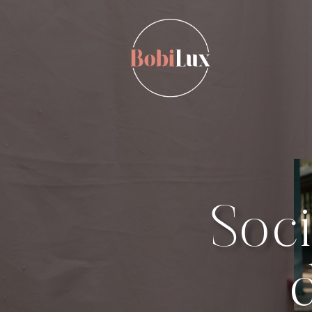
Soci
d