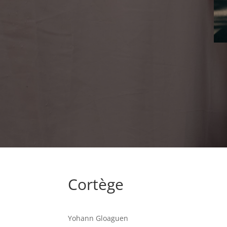
Cortège
Yohann Gloaguen