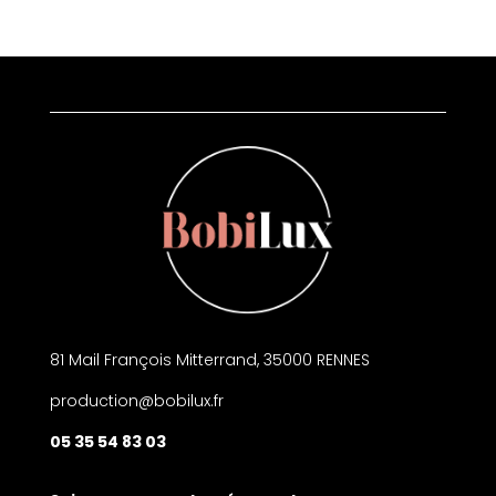
e
t
b
t
o
e
o
r
k
81 Mail François Mitterrand, 35000 RENNES
production@bobilux.fr
05 35 54 83 03