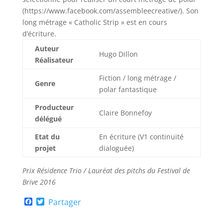
(https://www.facebook.com/assembleecreative/). Son
long métrage « Catholic Strip » est en cours
d’écriture.
Auteur
Hugo Dillon
Réalisateur
Fiction / long métrage /
Genre
polar fantastique
Producteur
Claire Bonnefoy
délégué
Etat du
En écriture (V1 continuité
projet
dialoguée)
Prix Résidence Trio / Lauréat des pitchs du Festival de
Brive 2016
F
T
Partager
a
w
c
i