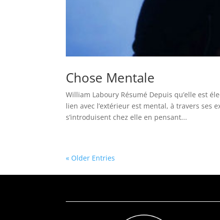
Chose Mentale
William Laboury Résumé Depuis qu’elle est éle
lien avec l’extérieur est mental, à travers ses
s’introduisent chez elle en pensant...
« Older Entries