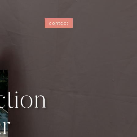
contact
ction
ur