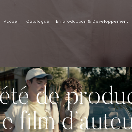
Accueil
Catalogue
En production & Développement
été de produ
e film d’aute