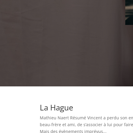
La Hague
Mathieu Naert Résumé Vincent a perdu son empl
beau-frère et ami, de s’associer à lui pour faire
Mais des évènements imprévus...