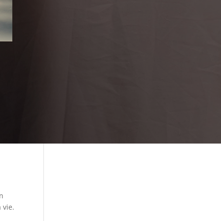
on
 vie.