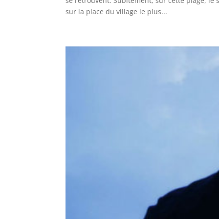
se retrouvent. Subitement, sur cette plage, le s
sur la place du village le plus...