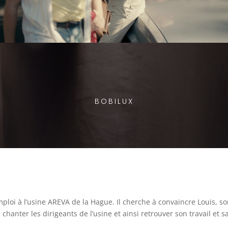
BOBILUX
oi à l’usine AREVA de la Hague. Il cherche à convaincre Louis, s
 chanter les dirigeants de l’usine et ainsi retrouver son travail et sa