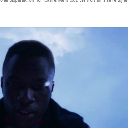
oleil disparaît. Un noir total envahit tout. Les trois amis se réfugie