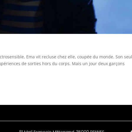
ctrosensible, Ema vit recluse chez elle, coupée du monde. Son seu
 expériences de sorties hors du corps. Mais un jour deux garçons