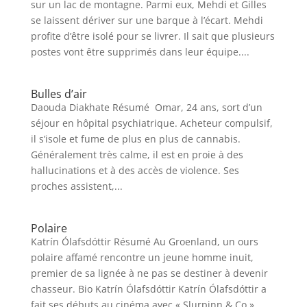
sur un lac de montagne. Parmi eux, Mehdi et Gilles
se laissent dériver sur une barque à l’écart. Mehdi
profite d’être isolé pour se livrer. Il sait que plusieurs
postes vont être supprimés dans leur équipe....
Bulles d’air
Daouda Diakhate Résumé Omar, 24 ans, sort d’un
séjour en hôpital psychiatrique. Acheteur compulsif,
il s’isole et fume de plus en plus de cannabis.
Généralement très calme, il est en proie à des
hallucinations et à des accès de violence. Ses
proches assistent,...
Polaire
Katrín Ólafsdóttir Résumé Au Groenland, un ours
polaire affamé rencontre un jeune homme inuit,
premier de sa lignée à ne pas se destiner à devenir
chasseur. Bio Katrín Ólafsdóttir Katrín Ólafsdóttir a
fait ses débuts au cinéma avec « Slurpinn & Co »