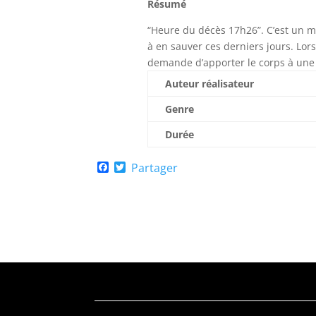
Résumé
“Heure du décès 17h26”. C’est un mor
à en sauver ces derniers jours. Lors
demande d’apporter le corps à une 
Auteur réalisateur
Genre
Durée
F
T
Partager
a
w
c
i
e
t
b
t
o
e
o
r
k