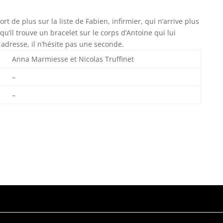
t de plus sur la liste de Fabien, infirmier, qui n’arrive plus
qu’il trouve un bracelet sur le corps d’Antoine qui lui
adresse, il n’hésite pas une seconde.
Anna Marmiesse et Nicolas Truffinet
–
–