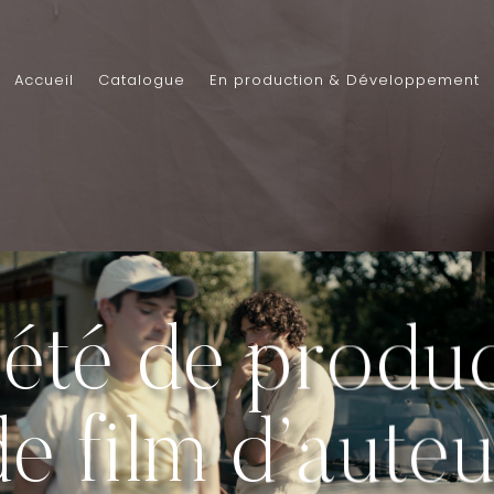
Accueil
Catalogue
En production & Développement
été de produ
de film d’auteu